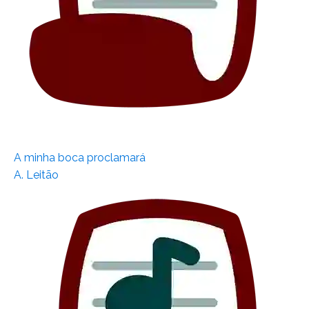
A minha boca proclamará
A. Leitão