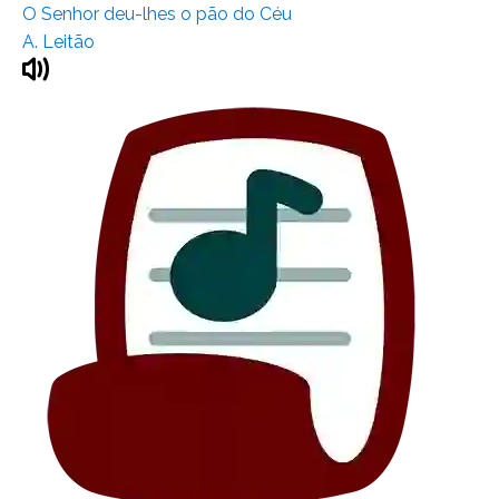
O Senhor deu-lhes o pão do Céu
A. Leitão