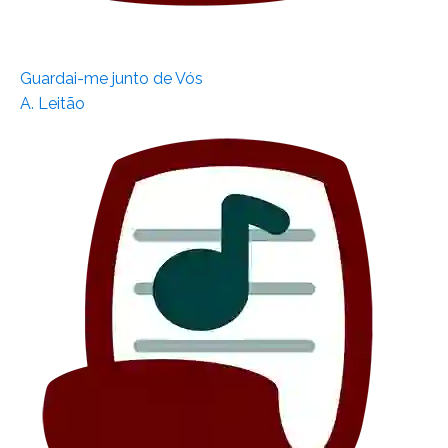
Guardai-me junto de Vós
A. Leitão