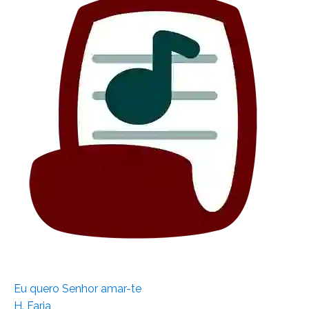
Eu quero Senhor amar-te
H. Faria