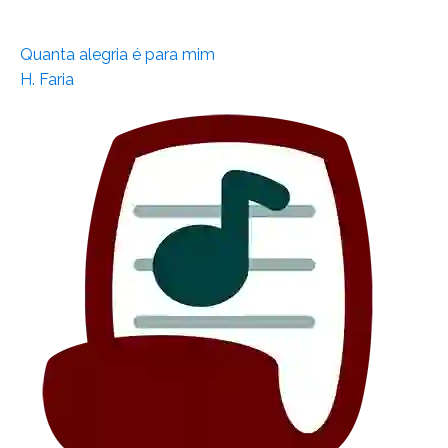
Quanta alegria é para mim
H. Faria