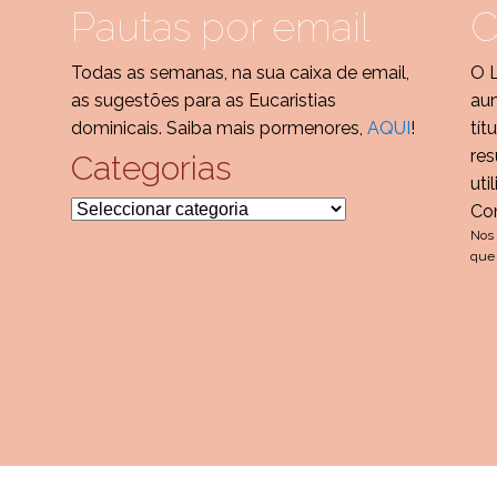
Pautas por email
C
Todas as semanas, na sua caixa de email,
O 
as sugestões para as Eucaristias
aum
dominicais. Saiba mais pormenores,
AQUI
!
tít
res
Categorias
uti
Categorias
Co
Nos 
que 