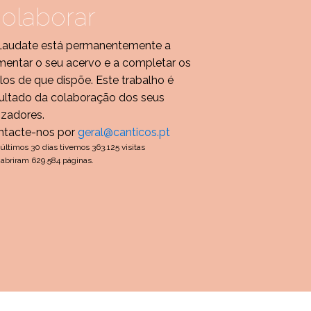
olaborar
Laudate está permanentemente a
entar o seu acervo e a completar os
ulos de que dispõe. Este trabalho é
ultado da colaboração dos seus
lizadores.
ntacte-nos por
geral@canticos.pt
últimos 30 dias tivemos 363.125 visitas
abriram 629.584 páginas.