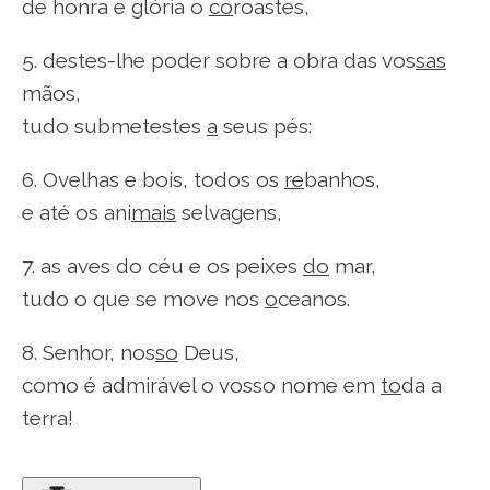
de honra e glória o
co
roastes,
5. destes-lhe poder sobre a obra das vos
sas
mãos,
tudo submetestes
a
seus pés:
6. Ovelhas e bois, todos os
re
banhos,
e até os ani
mais
selvagens,
7. as aves do céu e os peixes
do
mar,
tudo o que se move nos
o
ceanos.
8. Senhor, nos
so
Deus,
como é admirável o vosso nome em
to
da a
terra!