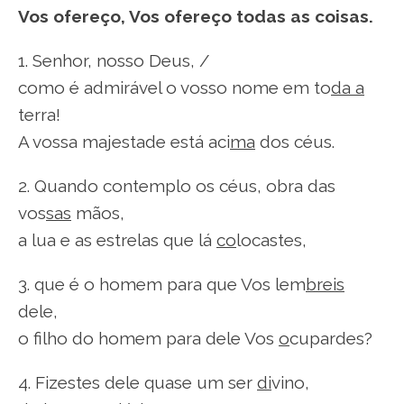
Vos ofereço, Vos ofereço todas as coisas.
1. Senhor, nosso Deus, /
como é admirável o vosso nome em to
da a
terra!
A vossa majestade está aci
ma
dos céus.
2. Quando contemplo os céus, obra das
vos
sas
mãos,
a lua e as estrelas que lá
co
locastes,
3. que é o homem para que Vos lem
breis
dele,
o filho do homem para dele Vos
o
cupardes?
4. Fizestes dele quase um ser
di
vino,