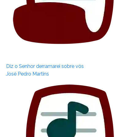
Diz o Senhor derramarei sobre vós
José Pedro Martins