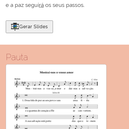
e a paz segui
rá
os seus passos.
Gerar Slides
Pauta