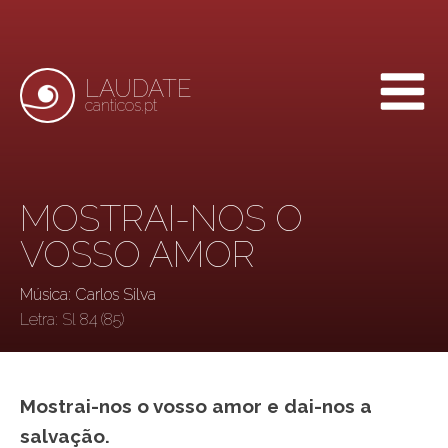
LAUDATE
canticos.pt
MOSTRAI-NOS O
VOSSO AMOR
Música: Carlos Silva
Letra:
Sl 84 (85)
Mostrai-nos o vosso amor e dai-nos a
salvação.