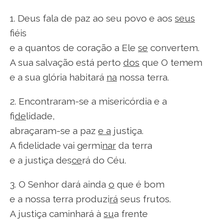
1. Deus fala de paz ao seu povo e aos
seus
fiéis
e a quantos de coração a Ele
se
convertem.
A sua salvação está perto
dos
que O temem
e a sua glória habitará
na
nossa terra.
2. Encontraram-se a misericórdia e a
fi
de
lidade,
abraçaram-se a paz
e a
justiça.
A fidelidade vai germi
nar
da terra
e a justiça des
ce
rá do Céu.
3. O Senhor dará ainda
o
que é bom
e a nossa terra produzi
rá
seus frutos.
A justiça caminhará à
su
a frente