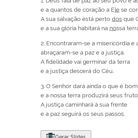
1. Deus fala de paz ao seu povo e 
e a quantos de coração a E
le
se con
A sua salvação está perto
dos
que 
e a sua glória habitará na
no
ssa terr
2. Encontraram-se a misericórdia e a
abraçaram-se a paz e a justiça.
A fidelidade vai germinar da terra
e a justiça descerá do Céu.
3. O Senhor dará ainda o que é bom
e a nossa terra produzirá seus fruto
A justiça caminhará à sua frente
e a paz seguirá os seus passos.
Gerar Slides