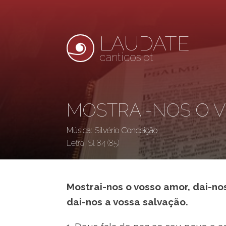
LAUDATE
canticos.pt
MOSTRAI-NOS O 
Música: Silvério Conceição
Letra:
Sl 84 (85)
Mostrai-nos o vosso amor, dai-no
dai-nos a vossa salvação.