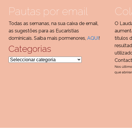
Pautas por email
Col
Todas as semanas, na sua caixa de email,
O Lauda
as sugestões para as Eucaristias
aumenta
dominicais. Saiba mais pormenores,
AQUI
!
títulos 
resulta
Categorias
utilizad
Categorias
Contac
Nos último
que abrira