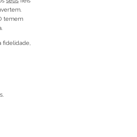
aos
seus
fiéis
vertem.
O temem
a.
 fidelidade,
s.