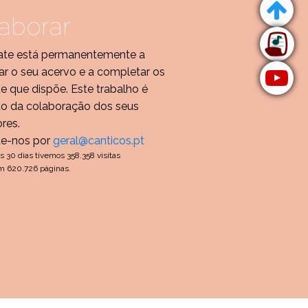
aborar
te está permanentemente a
r o seu acervo e a completar os
de que dispõe. Este trabalho é
do da colaboração dos seus
ores.
te-nos por
geral@canticos.pt
s 30 dias tivemos 358.358 visitas
m 620.726 páginas.