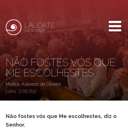
LAUDATE
canticos.pt
NÃO FOSTES VÓS QUE
ME ESCOLHESTES
Música: Azevedo de Oliveira
Letra:
Sl 88 (89)
Não fostes vós que Me escolhestes, diz o
Senhor.