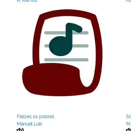
R. Ramos
Az
Felizes os pobres
Só
Manuel Luis
M.