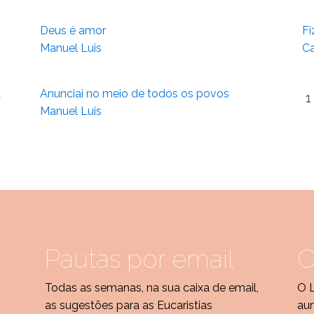
Deus é amor
Fi
Manuel Luis
Ca
á
Anunciai no meio de todos os povos
1
Manuel Luis
Pautas por email
C
Todas as semanas, na sua caixa de email,
O 
as sugestões para as Eucaristias
aum