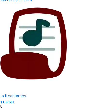
evedo de Oliveira
 a ti cantamos
 Fuertes