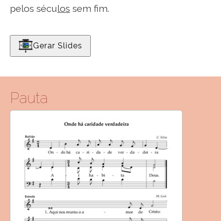
pelos sécu
los
sem fim.
Gerar Slides
Pauta