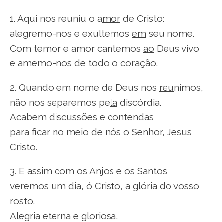
1. Aqui nos reuniu o a
mor
de Cristo:
alegremo-nos e exultemos
em
seu nome.
Com temor e amor cantemos
ao
Deus vivo
e amemo-nos de todo o
co
ração.
2. Quando em nome de Deus nos
reu
nimos,
não nos separemos pe
la
discórdia.
Acabem discussões
e
contendas
para ficar no meio de nós o Senhor,
Je
sus
Cristo.
3. E assim com os Anjos
e
os Santos
veremos um dia, ó Cristo, a glória do
vo
sso
rosto.
Alegria eterna e
glo
riosa,