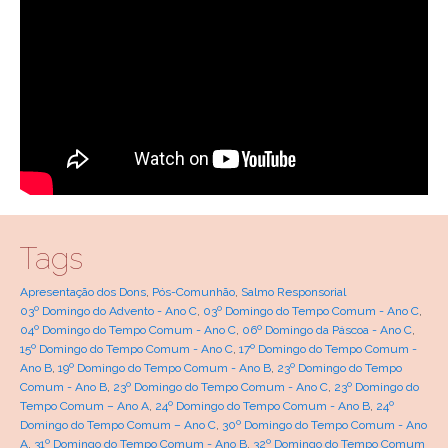
Tags
Apresentação dos Dons
,
Pós-Comunhão
,
Salmo Responsorial
03º Domingo do Advento - Ano C
,
03º Domingo do Tempo Comum - Ano C
,
04º Domingo do Tempo Comum - Ano C
,
06º Domingo da Páscoa - Ano C
,
15º Domingo do Tempo Comum - Ano C
,
17º Domingo do Tempo Comum -
Ano B
,
19º Domingo do Tempo Comum - Ano B
,
23º Domingo do Tempo
Comum - Ano B
,
23º Domingo do Tempo Comum - Ano C
,
23º Domingo do
Tempo Comum – Ano A
,
24º Domingo do Tempo Comum - Ano B
,
24º
Domingo do Tempo Comum – Ano C
,
30º Domingo do Tempo Comum - Ano
A
,
31º Domingo do Tempo Comum - Ano B
,
32º Domingo do Tempo Comum