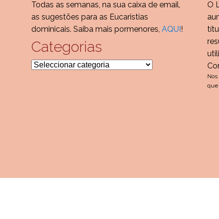
Todas as semanas, na sua caixa de email,
O 
as sugestões para as Eucaristias
aum
dominicais. Saiba mais pormenores,
AQUI
!
tít
res
Categorias
uti
Categorias
Co
Nos 
que 