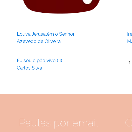
Louva Jerusalém o Senhor
Ir
Azevedo de Oliveira
Ma
Eu sou o pão vivo (II)
1
Carlos Silva
Pautas por email
C