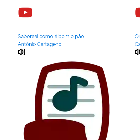
Saboreai como é bom o pão
On
António Cartageno
Ca