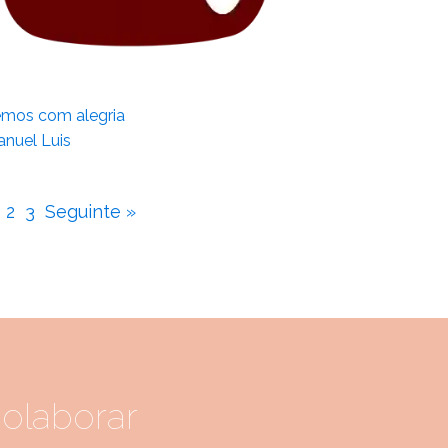
emos com alegria
nuel Luis
2
3
Seguinte »
olaborar