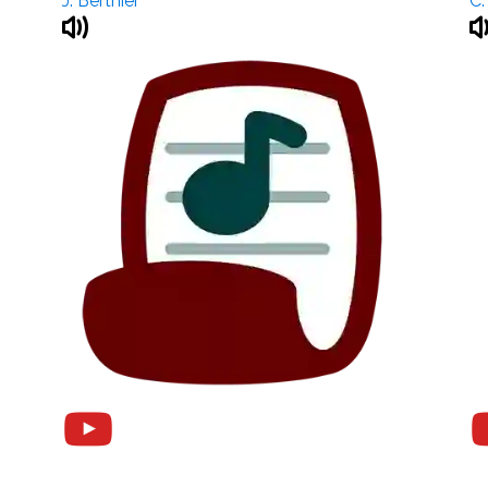
J. Berthier
C.