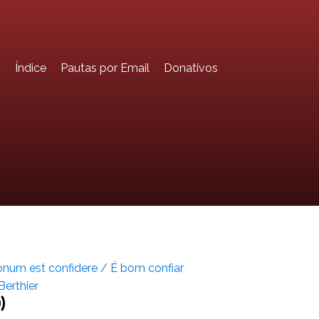
o
Índice
Pautas por Email
Donativos
num est confidere / É bom confiar
 Berthier