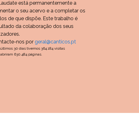
Laudate está permanentemente a
entar o seu acervo e a completar os
ulos de que dispõe. Este trabalho é
ultado da colaboração dos seus
lizadores.
ntacte-nos por
geral@canticos.pt
últimos 30 dias tivemos 364.184 visitas
abriram 630.484 páginas.