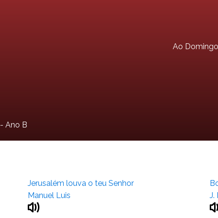
Ao Doming
- Ano B
Jerusalém louva o teu Senhor
Bo
Manuel Luis
J.