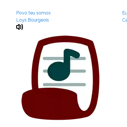
Povo teu somos
Eu
Loys Bourgeois
Ca