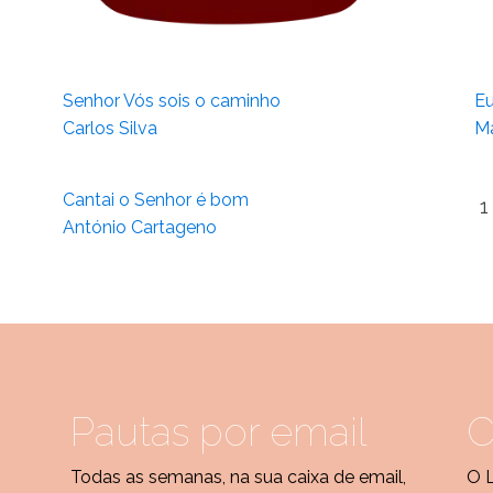
Senhor Vós sois o caminho
Eu
Carlos Silva
Ma
Cantai o Senhor é bom
1
António Cartageno
Pautas por email
C
Todas as semanas, na sua caixa de email,
O 