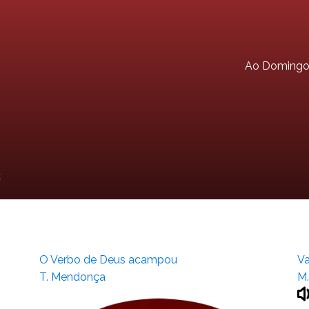
Ao Doming
C
O Verbo de Deus acampou
V
T. Mendonça
M.