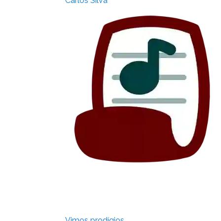
Carlos Silva
Vimos prodígios