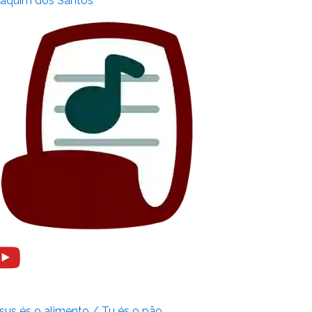
aquim dos Santos
sus és o alimento / Tu és o pão