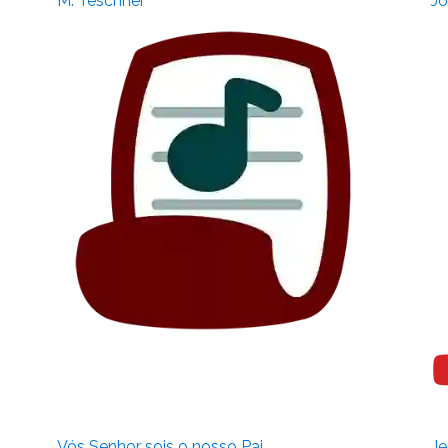
M. Teschner
Jo
Vós Senhor sois o nosso Pai
Je