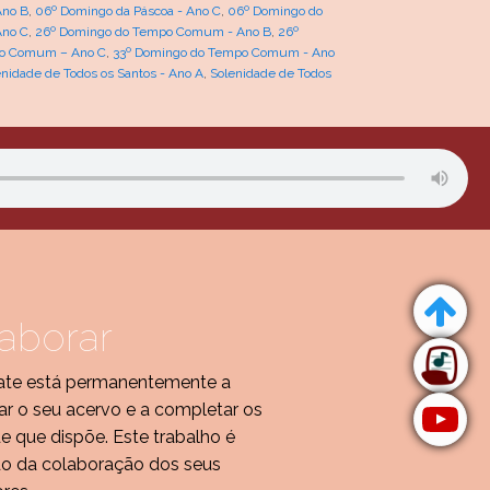
Ano B
,
06º Domingo da Páscoa - Ano C
,
06º Domingo do
Ano C
,
26º Domingo do Tempo Comum - Ano B
,
26º
po Comum – Ano C
,
33º Domingo do Tempo Comum - Ano
enidade de Todos os Santos - Ano A
,
Solenidade de Todos
aborar
te está permanentemente a
r o seu acervo e a completar os
de que dispõe. Este trabalho é
do da colaboração dos seus