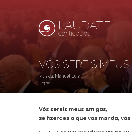
LAUDATE
canticos.pt
VÓS SEREIS MEUS
Música: Manuel Luis
Letra:
Vós sereis meus amigos,
se fizerdes o que vos mando, vós