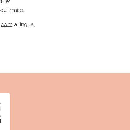
’Ele:
seu
irmão.
m
com
a língua,