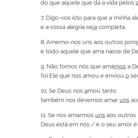
do que aquele que dá a vida pelos
7. Digo-vos isto para que a minha al
e a vossa alegria se
ja
completa.
8. Amemo-nos uns aos outros por
e todo aquele que ama nasce de 
9. Não fomos nós que amá
mos
a D
foi Ele que nos amou e enviou
o
seu
10. Se Deus nos
a
mou tanto
também nos devemos amar
uns
ao
11. Se nos amarmos
uns
aos outros
Deus está em nós / e o seu amor é