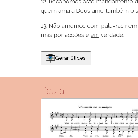
12. Recebemos este manda
men
to d
quem ama a Deus ame também o
13. Não amemos com palavras ne
mas por acções e
em
verdade.
Gerar Slides
Pauta