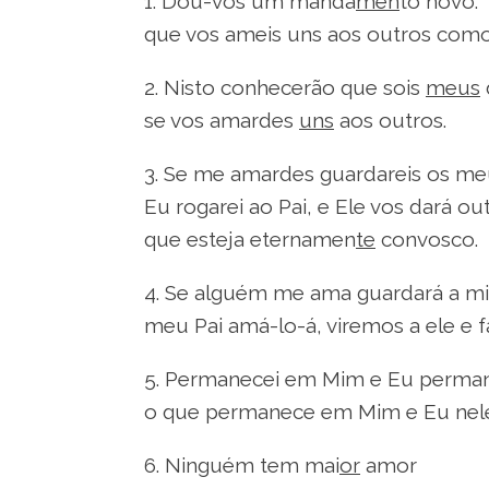
1. Dou-vos um manda
men
to novo:
que vos ameis uns aos outros com
2. Nisto conhecerão que sois
meus
se vos amardes
uns
aos outros.
3. Se me amardes guardareis os m
Eu rogarei ao Pai, e Ele vos dará o
que esteja eternamen
te
convosco.
4. Se alguém me ama guardará a mi
meu Pai amá-lo-á, viremos a ele e 
5. Permanecei em Mim e Eu perma
o que permanece em Mim e Eu nel
6. Ninguém tem mai
or
amor