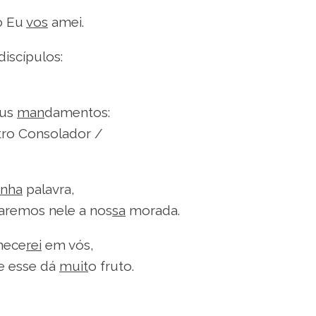
o Eu
vos
amei.
discípulos:
eus
man
damentos:
utro Consolador /
nha
palavra,
faremos nele a nos
sa
morada.
nece
rei
em vós,
e esse dá
muit
o fruto.