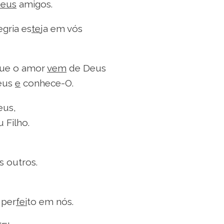
seus
amigos.
egria es
te
ja em vós
que o amor
vem
de Deus
Deus
e
conhece-O.
eus,
 Filho.
s outros.
 per
fei
to em nós.