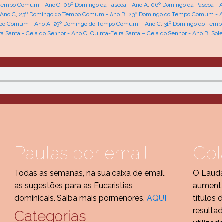
 Tempo Comum - Ano C
,
06º Domingo da Páscoa - Ano A
,
06º Domingo da Páscoa - 
 Ano C
,
23º Domingo do Tempo Comum - Ano B
,
23º Domingo do Tempo Comum - 
po Comum - Ano A
,
29º Domingo do Tempo Comum – Ano C
,
31º Domingo do Tem
ra Santa - Ceia do Senhor - Ano C
,
Quinta-Feira Santa – Ceia do Senhor - Ano B
,
Sol
Pautas por email
Col
Todas as semanas, na sua caixa de email,
O Lauda
as sugestões para as Eucaristias
aumenta
dominicais. Saiba mais pormenores,
AQUI
!
títulos 
resulta
Categorias