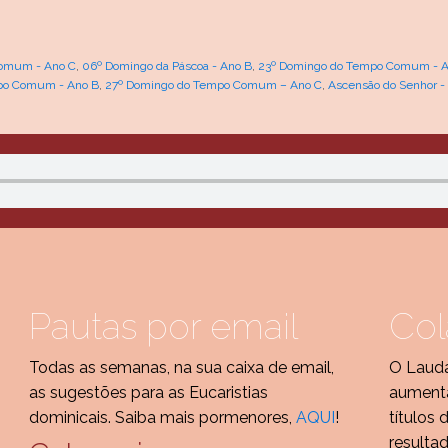
omum - Ano C
,
06º Domingo da Páscoa - Ano B
,
23º Domingo do Tempo Comum - A
po Comum - Ano B
,
27º Domingo do Tempo Comum – Ano C
,
Ascensão do Senhor -
Pautas por email
Col
Todas as semanas, na sua caixa de email,
O Lauda
as sugestões para as Eucaristias
aumenta
dominicais. Saiba mais pormenores,
AQUI
!
títulos 
resulta