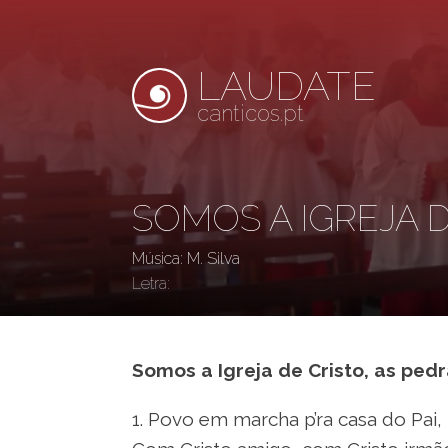
LAUDATE
canticos.pt
SOMOS A IGREJA 
Música: M. Silva
Letra:
Somos a Igreja de Cristo, as ped
1. Povo em marcha p’ra casa do Pai,