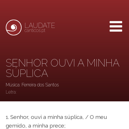
LAUDATE
canticos.pt
SENHOR OUVI A MINHA
SÚPLICA
Música: Ferreira dos Santos
Letra:
1. Senhor, ouvi a minha súplica, / O meu
gemido, a minha prece;