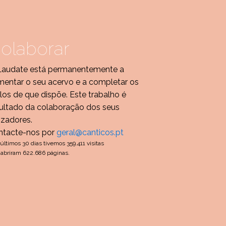
olaborar
Laudate está permanentemente a
entar o seu acervo e a completar os
ulos de que dispõe. Este trabalho é
ultado da colaboração dos seus
lizadores.
ntacte-nos por
geral@canticos.pt
últimos 30 dias tivemos 359.411 visitas
abriram 622.686 páginas.