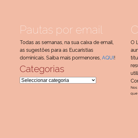
Pautas por email
C
Todas as semanas, na sua caixa de email,
O 
as sugestões para as Eucaristias
aum
dominicais. Saiba mais pormenores,
AQUI
!
tít
res
Categorias
uti
Categorias
Co
Nos 
que 