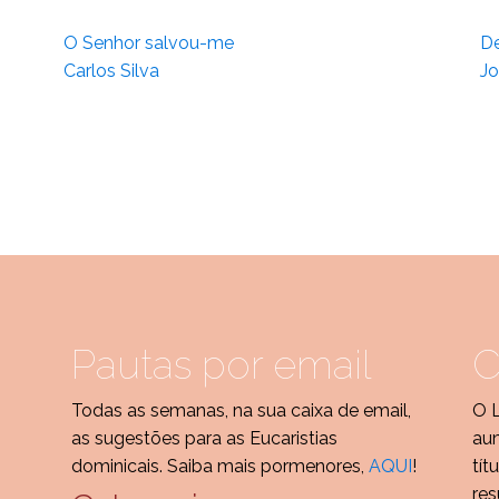
O Senhor salvou-me
De
Carlos Silva
Jo
Pautas por email
C
Todas as semanas, na sua caixa de email,
O 
as sugestões para as Eucaristias
aum
dominicais. Saiba mais pormenores,
AQUI
!
tít
res