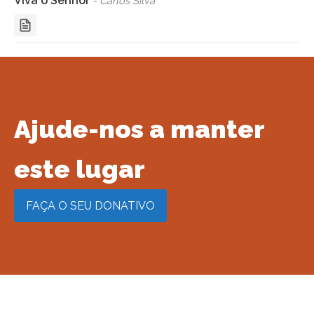
Viva o Senhor
- Carlos Silva
Ajude-nos a manter
este lugar​
FAÇA O SEU DONATIVO