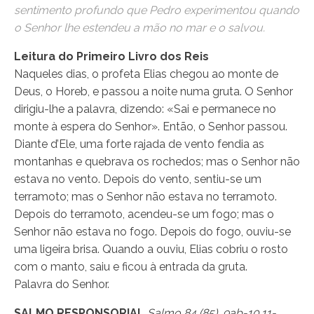
sentimento profundo que Pedro experimentou quando
o Senhor lhe estendeu a mão no mar e o salvou.
Leitura do Primeiro Livro dos Reis
Naqueles dias, o profeta Elias chegou ao monte de
Deus, o Horeb, e passou a noite numa gruta. O Senhor
dirigiu-lhe a palavra, dizendo: «Sai e permanece no
monte à espera do Senhor». Então, o Senhor passou.
Diante d’Ele, uma forte rajada de vento fendia as
montanhas e quebrava os rochedos; mas o Senhor não
estava no vento. Depois do vento, sentiu-se um
terramoto; mas o Senhor não estava no terramoto.
Depois do terramoto, acendeu-se um fogo; mas o
Senhor não estava no fogo. Depois do fogo, ouviu-se
uma ligeira brisa. Quando a ouviu, Elias cobriu o rosto
com o manto, saiu e ficou à entrada da gruta.
Palavra do Senhor.
SALMO RESPONSORIAL
Salmo 84 (85), 9ab-10.11-