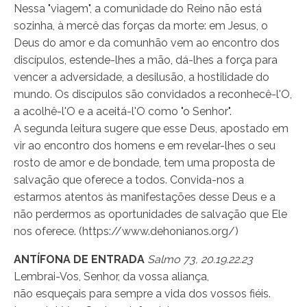
Nessa "viagem", a comunidade do Reino não está
sozinha, à mercê das forças da morte: em Jesus, o
Deus do amor e da comunhão vem ao encontro dos
discípulos, estende-lhes a mão, dá-lhes a força para
vencer a adversidade, a desilusão, a hostilidade do
mundo. Os discípulos são convidados a reconhecê-l'O,
a acolhê-l'O e a aceitá-l'O como "o Senhor".
A segunda leitura sugere que esse Deus, apostado em
vir ao encontro dos homens e em revelar-lhes o seu
rosto de amor e de bondade, tem uma proposta de
salvação que oferece a todos. Convida-nos a
estarmos atentos às manifestações desse Deus e a
não perdermos as oportunidades de salvação que Ele
nos oferece. (https://www.dehonianos.org/)
ANTÍFONA DE ENTRADA
Salmo 73, 20.19.22.23
Lembrai-Vos, Senhor, da vossa aliança,
não esqueçais para sempre a vida dos vossos fiéis.