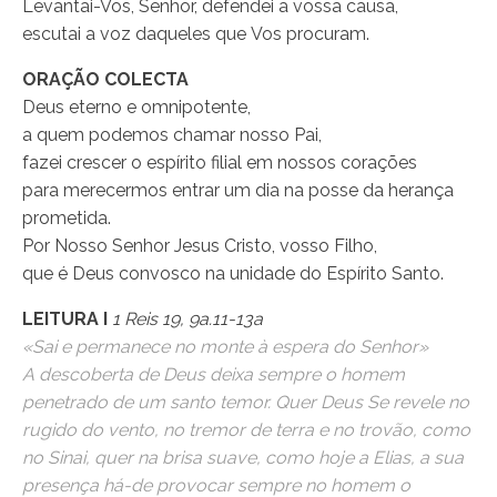
Levantai-Vos, Senhor, defendei a vossa causa,
escutai a voz daqueles que Vos procuram.
ORAÇÃO COLECTA
Deus eterno e omnipotente,
a quem podemos chamar nosso Pai,
fazei crescer o espírito filial em nossos corações
para merecermos entrar um dia na posse da herança
prometida.
Por Nosso Senhor Jesus Cristo, vosso Filho,
que é Deus convosco na unidade do Espírito Santo.
LEITURA I
1 Reis 19, 9a.11-13a
«Sai e permanece no monte à espera do Senhor»
A descoberta de Deus deixa sempre o homem
penetrado de um santo temor. Quer Deus Se revele no
rugido do vento, no tremor de terra e no trovão, como
no Sinai, quer na brisa suave, como hoje a Elias, a sua
presença há-de provocar sempre no homem o