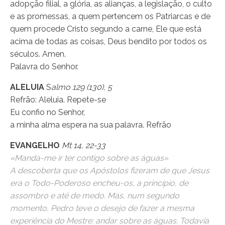
adopção filial, a glória, as alianças, a legislação, o culto
e as promessas, a quem pertencem os Patriarcas e de
quem procede Cristo segundo a carne, Ele que está
acima de todas as coisas, Deus bendito por todos os
séculos. Amen.
Palavra do Senhor.
ALELUIA
S
almo 129 (130), 5
Refrão: Aleluia. Repete-se
Eu confio no Senhor,
a minha alma espera na sua palavra. Refrão
EVANGELHO
Mt 14, 22-33
«Manda-me ir ter contigo sobre as águas»
A descoberta que os Apóstolos fizeram de que Jesus
era o Todo-Poderoso encheu-os, a princípio, de
assombro e até de medo. Mas, num segundo
momento, Pedro teve o desejo de fazer a mesma
experiência do Mestre: andar sobre as águas. Todavia