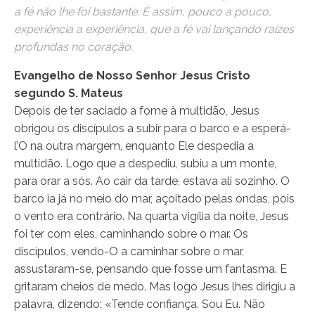
a fé não lhe foi bastante. É assim, pouco a pouco,
experiência a experiência, que a fé vai lançando raízes
profundas no coração.
Evangelho de Nosso Senhor Jesus Cristo
segundo S. Mateus
Depois de ter saciado a fome à multidão, Jesus
obrigou os discípulos a subir para o barco e a esperá-
l’O na outra margem, enquanto Ele despedia a
multidão. Logo que a despediu, subiu a um monte,
para orar a sós. Ao cair da tarde, estava ali sozinho. O
barco ia já no meio do mar, açoitado pelas ondas, pois
o vento era contrário. Na quarta vigília da noite, Jesus
foi ter com eles, caminhando sobre o mar. Os
discípulos, vendo-O a caminhar sobre o mar,
assustaram-se, pensando que fosse um fantasma. E
gritaram cheios de medo. Mas logo Jesus lhes dirigiu a
palavra, dizendo: «Tende confiança. Sou Eu. Não