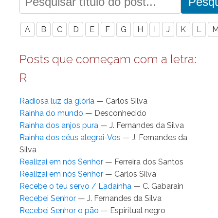
A
B
C
D
E
F
G
H
I
J
K
L
Posts que começam com a letra:
R
Radiosa luz da glória
— Carlos Silva
Rainha do mundo
— Desconhecido
Rainha dos anjos pura
— J. Fernandes da Silva
Rainha dos céus alegrai-Vos
— J. Fernandes da
Silva
Realizai em nós Senhor
— Ferreira dos Santos
Realizai em nós Senhor
— Carlos Silva
Recebe o teu servo / Ladaínha
— C. Gabarain
Recebei Senhor
— J. Fernandes da Silva
Recebei Senhor o pão
— Espiritual negro