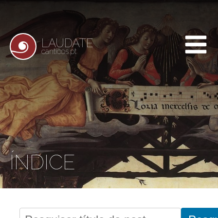
LAUDATE
canticos.pt
ÍNDICE