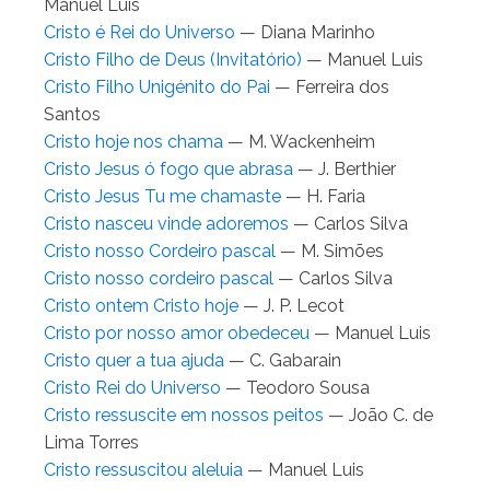
Manuel Luis
Cristo é Rei do Universo
— Diana Marinho
Cristo Filho de Deus (Invitatório)
— Manuel Luis
Cristo Filho Unigénito do Pai
— Ferreira dos
Santos
Cristo hoje nos chama
— M. Wackenheim
Cristo Jesus ó fogo que abrasa
— J. Berthier
Cristo Jesus Tu me chamaste
— H. Faria
Cristo nasceu vinde adoremos
— Carlos Silva
Cristo nosso Cordeiro pascal
— M. Simões
Cristo nosso cordeiro pascal
— Carlos Silva
Cristo ontem Cristo hoje
— J. P. Lecot
Cristo por nosso amor obedeceu
— Manuel Luis
Cristo quer a tua ajuda
— C. Gabarain
Cristo Rei do Universo
— Teodoro Sousa
Cristo ressuscite em nossos peitos
— João C. de
Lima Torres
Cristo ressuscitou aleluia
— Manuel Luis