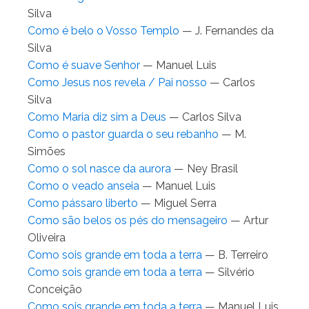
Silva
Como é belo o Vosso Templo
— J. Fernandes da
Silva
Como é suave Senhor
— Manuel Luis
Como Jesus nos revela / Pai nosso
— Carlos
Silva
Como Maria diz sim a Deus
— Carlos Silva
Como o pastor guarda o seu rebanho
— M.
Simões
Como o sol nasce da aurora
— Ney Brasil
Como o veado anseia
— Manuel Luis
Como pássaro liberto
— Miguel Serra
Como são belos os pés do mensageiro
— Artur
Oliveira
Como sois grande em toda a terra
— B. Terreiro
Como sois grande em toda a terra
— Silvério
Conceição
Como sois grande em toda a terra
— Manuel Luis