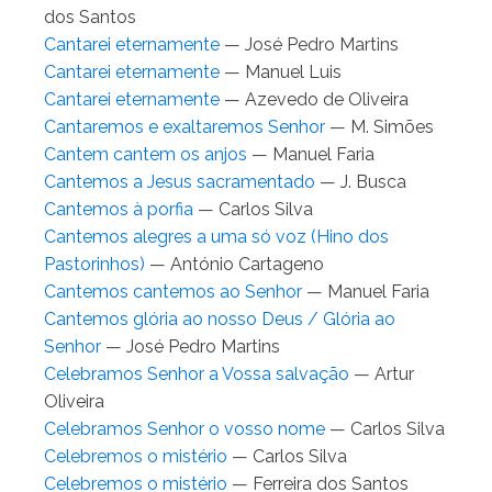
dos Santos
Cantarei eternamente
— José Pedro Martins
Cantarei eternamente
— Manuel Luis
Cantarei eternamente
— Azevedo de Oliveira
Cantaremos e exaltaremos Senhor
— M. Simões
Cantem cantem os anjos
— Manuel Faria
Cantemos a Jesus sacramentado
— J. Busca
Cantemos à porfia
— Carlos Silva
Cantemos alegres a uma só voz (Hino dos
Pastorinhos)
— António Cartageno
Cantemos cantemos ao Senhor
— Manuel Faria
Cantemos glória ao nosso Deus / Glória ao
Senhor
— José Pedro Martins
Celebramos Senhor a Vossa salvação
— Artur
Oliveira
Celebramos Senhor o vosso nome
— Carlos Silva
Celebremos o mistério
— Carlos Silva
Celebremos o mistério
— Ferreira dos Santos