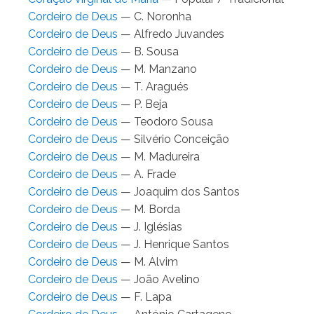
Cordeiro de Deus
— C. Noronha
Cordeiro de Deus
— Alfredo Juvandes
Cordeiro de Deus
— B. Sousa
Cordeiro de Deus
— M. Manzano
Cordeiro de Deus
— T. Aragués
Cordeiro de Deus
— P. Beja
Cordeiro de Deus
— Teodoro Sousa
Cordeiro de Deus
— Silvério Conceição
Cordeiro de Deus
— M. Madureira
Cordeiro de Deus
— A. Frade
Cordeiro de Deus
— Joaquim dos Santos
Cordeiro de Deus
— M. Borda
Cordeiro de Deus
— J. Iglésias
Cordeiro de Deus
— J. Henrique Santos
Cordeiro de Deus
— M. Alvim
Cordeiro de Deus
— João Avelino
Cordeiro de Deus
— F. Lapa