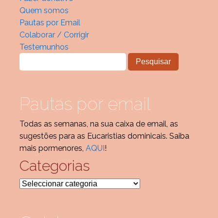
Quem somos
Pautas por Email
Colaborar / Corrigir
Testemunhos
Pautas por email
Todas as semanas, na sua caixa de email, as
sugestões para as Eucaristias dominicais. Saiba
mais pormenores,
AQUI
!
Categorias
Categorias