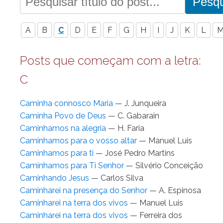
A
B
C
D
E
F
G
H
I
J
K
L
Posts que começam com a letra:
C
Caminha connosco Maria
— J. Junqueira
Caminha Povo de Deus
— C. Gabarain
Caminhamos na alegria
— H. Faria
Caminhamos para o vosso altar
— Manuel Luis
Caminhamos para ti
— José Pedro Martins
Caminhamos para Ti Senhor
— Silvério Conceição
Caminhando Jesus
— Carlos Silva
Caminharei na presença do Senhor
— A. Espinosa
Caminharei na terra dos vivos
— Manuel Luis
Caminharei na terra dos vivos
— Ferreira dos