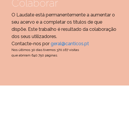
Colaborar
O Laudate está permanentemente a aumentar o
seu acervo e a completar os títulos de que
dispõe. Este trabalho é resultado da colaboração
dos seus utilizadores.
Contacte-nos por
geral@canticos.pt
Nos últimos 30 dias tivemos 370.167 visitas
que abriram 640.750 páginas.